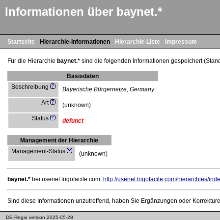
Informationen über baynet.*
Startseite
Hierarchie-Informationen
Hierarchie-Liste
Impressum
Für die Hierarchie
baynet.*
sind die folgenden Informationen gespeichert (Stan
Basisdaten
Beschreibung
Bayerische Bürgernetze, Germany
Art
(unknown)
Status
defunct
Management der Hierarchie
Management-Status
(unknown)
baynet.*
bei usenet.trigofacile.com:
http://usenet.trigofacile.com/hierarchies/i
Sind diese Informationen unzutreffend, haben Sie Ergänzungen oder Korrektur
DE-Regio version 2025-05-28