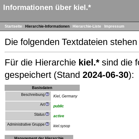
Informationen über kiel.*
Startseite
Hierarchie-Informationen
Hierarchie-Liste
Impressum
Die folgenden Textdateien stehen
Für die Hierarchie
kiel.*
sind die 
gespeichert (Stand
2024-06-30
):
Basisdaten
Beschreibung
Kiel, Germany
Art
public
Status
active
Administrative Gruppe
kiel.sysop
Management der Hierarchie