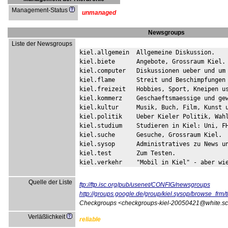
Management-Status
unmanaged
Newsgroups
Liste der Newsgroups
kiel.allgemein	Allgemeine Diskussion.

kiel.biete	Angebote, Grossraum Kiel.

kiel.computer	Diskussionen ueber und um Computer.

kiel.flame	Streit und Beschimpfungen als Kunstform.

kiel.freizeit	Hobbies, Sport, Kneipen usw.

kiel.kommerz	Geschaeftsmaessige und gewerbsmaessige Angebote.

kiel.kultur	Musik, Buch, Film, Kunst usw. in/ueber Kiel.

kiel.politik	Ueber Kieler Politik, Wahlen, Umwelt etc.

kiel.studium	Studieren in Kiel: Uni, FH, MHS, MMC, aber auch VHS.

kiel.suche	Gesuche, Grossraum Kiel.

kiel.sysop	Administratives zu News und Vernetzung.

kiel.test	Zum Testen.

kiel.verkehr	"Mobil in Kiel" - aber wi
Quelle der Liste
ftp://ftp.isc.org/pub/usenet/CONFIG/newsgroups
http://groups.google.de/group/kiel.sysop/browse_frm
Checkgroups <checkgroups-kiel-20050421@white.sc
Verläßlichkeit
reliable