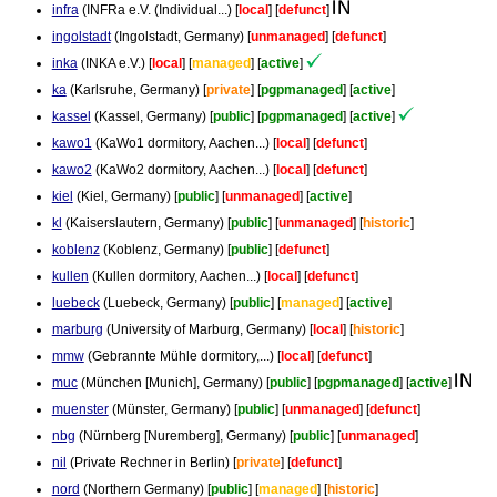
infra
(INFRa e.V. (Individual...) [
local
] [
defunct
]
ingolstadt
(Ingolstadt, Germany) [
unmanaged
] [
defunct
]
inka
(INKA e.V.) [
local
] [
managed
] [
active
]
ka
(Karlsruhe, Germany) [
private
] [
pgpmanaged
] [
active
]
kassel
(Kassel, Germany) [
public
] [
pgpmanaged
] [
active
]
kawo1
(KaWo1 dormitory, Aachen...) [
local
] [
defunct
]
kawo2
(KaWo2 dormitory, Aachen...) [
local
] [
defunct
]
kiel
(Kiel, Germany) [
public
] [
unmanaged
] [
active
]
kl
(Kaiserslautern, Germany) [
public
] [
unmanaged
] [
historic
]
koblenz
(Koblenz, Germany) [
public
] [
defunct
]
kullen
(Kullen dormitory, Aachen...) [
local
] [
defunct
]
luebeck
(Luebeck, Germany) [
public
] [
managed
] [
active
]
marburg
(University of Marburg, Germany) [
local
] [
historic
]
mmw
(Gebrannte Mühle dormitory,...) [
local
] [
defunct
]
muc
(München [Munich], Germany) [
public
] [
pgpmanaged
] [
active
]
muenster
(Münster, Germany) [
public
] [
unmanaged
] [
defunct
]
nbg
(Nürnberg [Nuremberg], Germany) [
public
] [
unmanaged
]
nil
(Private Rechner in Berlin) [
private
] [
defunct
]
nord
(Northern Germany) [
public
] [
managed
] [
historic
]