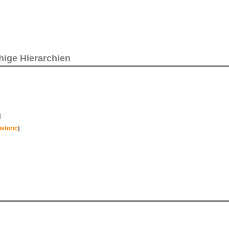
hige Hierarchien
]
istoric
]