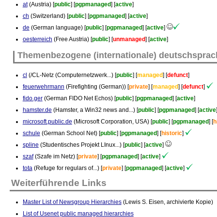
at
(Austria) [
public
] [
pgpmanaged
] [
active
]
ch
(Switzerland) [
public
] [
pgpmanaged
] [
active
]
de
(German language) [
public
] [
pgpmanaged
] [
active
]
oesterreich
(Free Austria) [
public
] [
unmanaged
] [
active
]
Themenbezogene (internationale) deutschsprac
cl
(/CL-Netz (Computernetzwerk...) [
public
] [
managed
] [
defunct
]
feuerwehrmann
(Firefighting (German)) [
private
] [
managed
] [
defunct
]
fido.ger
(German FIDO Net Echos) [
public
] [
pgpmanaged
] [
active
]
hamster.de
(Hamster, a Win32 news and...) [
public
] [
pgpmanaged
] [
active
microsoft.public.de
(Microsoft Corporation, USA) [
public
] [
pgpmanaged
] [
h
schule
(German School Net) [
public
] [
pgpmanaged
] [
historic
]
spline
(Studentisches Projekt LInux...) [
public
] [
active
]
szaf
(Szafe im Netz) [
private
] [
pgpmanaged
] [
active
]
tota
(Refuge for regulars of...) [
private
] [
pgpmanaged
] [
active
]
Weiterführende Links
Master List of Newsgroup Hierarchies
(Lewis S. Eisen, archivierte Kopie)
List of Usenet public managed hierarchies