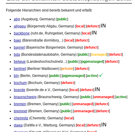
Folgende Hierarchien sind bereits bekannt und erfaßt:
abg
(Augsburg, Germany) [
public
]
allgaeu
(Bürgernetz Allgäu, Germany) [
local
] [
defunct
]
backbone
(ruhr.de, Ruhrgebiet, Germany) [
local
]
baer
(Bärenstraße dormitory,...) [
local
] [
defunct
]
baynet
(Bayerische Bürgernetze, Germany) [
defunct
]
bda
(Bundesdatenautobahn, Germany) [
public
] [
managed
] [
defunct
]
belwue
(Landeshochschulnetz...) [
public
] [
pgpmanaged
] [
defunct
]
berlinet
(Berliner Mailboxen) [
private
] [
defunct
]
bln
(Berlin, Germany) [
public
] [
pgpmanaged
] [
active
]
bochum
(Bochum, Germany) [
defunct
]
boerde
(boerde.de e.V., Germany) [
local
] [
defunct
]
braunschweig
(Braunschweig, Germany) [
public
] [
unmanaged
] [
active
]
bremen
(Bremen, Germany) [
public
] [
unmanaged
] [
defunct
]
bremnet
(Bremen, Germany) [
public
] [
unmanaged
] [
defunct
]
chemnitz
(Chemnitz, Germany) [
local
]
dawa
(DaWa e.V., Warburg, Germany) [
local
] [
defunct
]