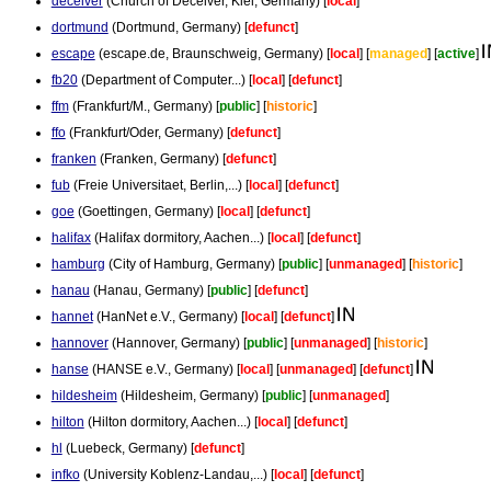
deceiver
(Church of Deceiver, Kiel, Germany) [
local
]
dortmund
(Dortmund, Germany) [
defunct
]
escape
(escape.de, Braunschweig, Germany) [
local
] [
managed
] [
active
]
fb20
(Department of Computer...) [
local
] [
defunct
]
ffm
(Frankfurt/M., Germany) [
public
] [
historic
]
ffo
(Frankfurt/Oder, Germany) [
defunct
]
franken
(Franken, Germany) [
defunct
]
fub
(Freie Universitaet, Berlin,...) [
local
] [
defunct
]
goe
(Goettingen, Germany) [
local
] [
defunct
]
halifax
(Halifax dormitory, Aachen...) [
local
] [
defunct
]
hamburg
(City of Hamburg, Germany) [
public
] [
unmanaged
] [
historic
]
hanau
(Hanau, Germany) [
public
] [
defunct
]
hannet
(HanNet e.V., Germany) [
local
] [
defunct
]
hannover
(Hannover, Germany) [
public
] [
unmanaged
] [
historic
]
hanse
(HANSE e.V., Germany) [
local
] [
unmanaged
] [
defunct
]
hildesheim
(Hildesheim, Germany) [
public
] [
unmanaged
]
hilton
(Hilton dormitory, Aachen...) [
local
] [
defunct
]
hl
(Luebeck, Germany) [
defunct
]
infko
(University Koblenz-Landau,...) [
local
] [
defunct
]