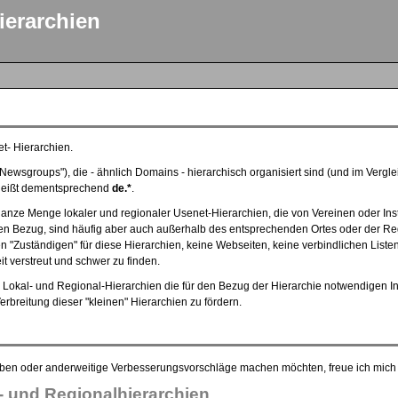
ierarchien
t- Hierarchien.
"Newsgroups"), die - ähnlich Domains - hierarchisch organisiert sind (und im Verg
e heißt dementsprechend
de.*
.
anze Menge lokaler und regionaler Usenet-Hierarchien, die von Vereinen oder Ins
n Bezug, sind häufig aber auch außerhalb des entsprechenden Ortes oder der Reg
keinen "Zuständigen" für diese Hierarchien, keine Webseiten, keine verbindlichen L
t verstreut und schwer zu finden.
 Lokal- und Regional-Hierarchien die für den Bezug der Hierarchie notwendigen In
reitung dieser "kleinen" Hierarchien zu fördern.
aben oder anderweitige Verbesserungsvorschläge machen möchten, freue ich mich
- und Regionalhierarchien