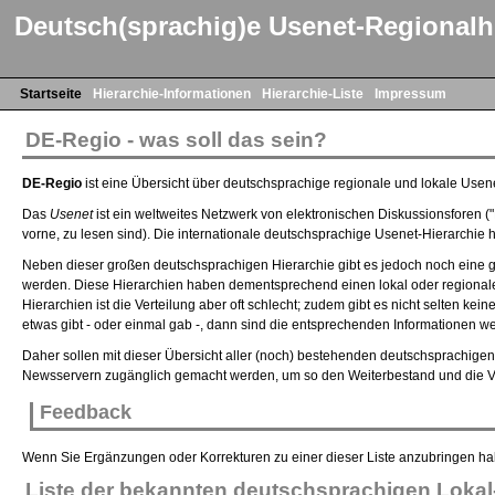
Deutsch(sprachig)e Usenet-Regionalh
Startseite
Hierarchie-Informationen
Hierarchie-Liste
Impressum
DE-Regio - was soll das sein?
DE-Regio
ist eine Übersicht über deutschsprachige regionale und lokale Usene
Das
Usenet
ist ein weltweites Netzwerk von elektronischen Diskussionsforen (
vorne, zu lesen sind). Die internationale deutschsprachige Usenet-Hierarchi
Neben dieser großen deutschsprachigen Hierarchie gibt es jedoch noch eine g
werden. Diese Hierarchien haben dementsprechend einen lokal oder regionale
Hierarchien ist die Verteilung aber oft schlecht; zudem gibt es nicht selten 
etwas gibt - oder einmal gab -, dann sind die entsprechenden Informationen wei
Daher sollen mit dieser Übersicht aller (noch) bestehenden deutschsprachigen
Newsservern zugänglich gemacht werden, um so den Weiterbestand und die Verb
Feedback
Wenn Sie Ergänzungen oder Korrekturen zu einer dieser Liste anzubringen h
Liste der bekannten deutschsprachigen Lokal