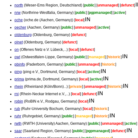
north
(Weser-Ems Region, Deutschland) [
public
] [
unmanaged
] [
defunct
]
nrw
(Northrine-Westfalia, Germany) [
public
] [
pgpmanaged
] [
active
]
oche
(oche.de (Aachen, Germany)) [
local
]
oecher
(Aachen, Germany) [
public
] [
unmanaged
] [
active
]
oldenburg
(Oldenburg, Germany) [
defunct
]
olnet
(Oldenburg, Germany) [
defunct
]
on
(Offenes Netz e.V. Lübeck,...) [
local
] [
defunct
]
owl
(Ostwestfalen-Lippe, Germany) [
public
] [
managed
] [
historic
]
pbinfo
(Paderborn, Germany) [
public
] [
unmanaged
] [
historic
]
ping
(ping e.V., Dortmund, Germany) [
local
] [
active
]
prima
(prima.de, Dortmund, Germany) [
local
] [
active
]
rhein
(Rheinland (Köln/Bonn)...) [
private
] [
unmanaged
] [
historic
]
rni
(Rhein-Neckar Internet e.V.,...) [
local
] [
defunct
]
robin
(RoBIN e.V., Rodgau, Germany) [
local
]
rub
(Ruhr-University Bochum, Germany) [
local
] [
historic
]
ruhr
(Ruhrgebiet, Germany) [
public
] [
managed
] [
historic
]
rwth
(RWTH (University) Aachen, Germany) [
public
] [
unmanaged
] [
active
]
saar
(Saarland Region, Germany) [
public
] [
pgpmanaged
] [
defunct
]