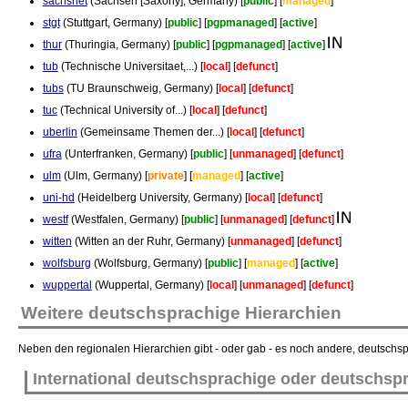
sachsnet
(Sachsen [Saxony], Germany) [
public
] [
managed
]
stgt
(Stuttgart, Germany) [
public
] [
pgpmanaged
] [
active
]
thur
(Thuringia, Germany) [
public
] [
pgpmanaged
] [
active
]
tub
(Technische Universitaet,...) [
local
] [
defunct
]
tubs
(TU Braunschweig, Germany) [
local
] [
defunct
]
tuc
(Technical University of...) [
local
] [
defunct
]
uberlin
(Gemeinsame Themen der...) [
local
] [
defunct
]
ufra
(Unterfranken, Germany) [
public
] [
unmanaged
] [
defunct
]
ulm
(Ulm, Germany) [
private
] [
managed
] [
active
]
uni-hd
(Heidelberg University, Germany) [
local
] [
defunct
]
westf
(Westfalen, Germany) [
public
] [
unmanaged
] [
defunct
]
witten
(Witten an der Ruhr, Germany) [
unmanaged
] [
defunct
]
wolfsburg
(Wolfsburg, Germany) [
public
] [
managed
] [
active
]
wuppertal
(Wuppertal, Germany) [
local
] [
unmanaged
] [
defunct
]
Weitere deutschsprachige Hierarchien
Neben den regionalen Hierarchien gibt - oder gab - es noch andere, deutschspr
International deutschsprachige oder deutschsp